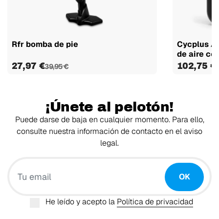
Rfr bomba de pie
Cycplus AS
de aire con
27,97 €
102,75 €
39,95 €
¡Únete al pelotón!
Puede darse de baja en cualquier momento. Para ello,
consulte nuestra información de contacto en el aviso
legal.
Tu email
OK
He leído y acepto la
Política de privacidad