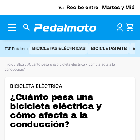
Ir al contenido
Recibe entre
Martes y Miércoles
Pr
BICICLETAS ELÉCTRICAS
BICICLETAS MTB
EQ
TOP Pedalmoto
Inicio
/
Blog
/
¿Cuánto pesa una bicicleta eléctrica y cómo afecta a la
conducción?
BICICLETA ELÉCTRICA
¿Cuánto pesa una
bicicleta eléctrica y
cómo afecta a la
conducción?