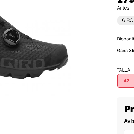
Antes:
GIRO
Disponib
Gana 36
TALLA
42
P
Aví