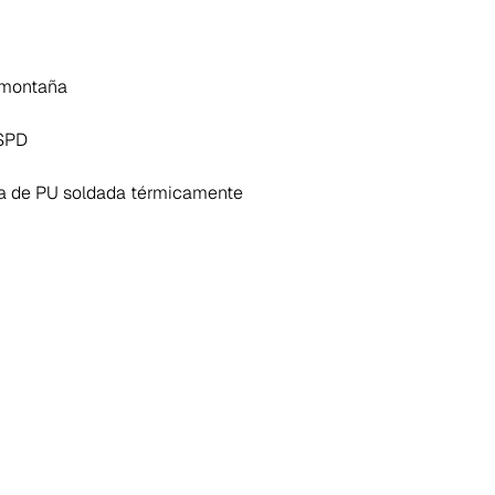
 montaña
 SPD
la de PU soldada térmicamente