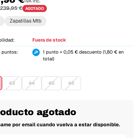
IVA inc.
239,95 €
AGOTADO
Zapatillas Mtb
ilidad:
Fuera de stock
 puntos:
1 punto = 0,05 € descuento (1,80 € en
total)
43
44
45
46
roducto agotado
same por email cuando vuelva a estar disponible.