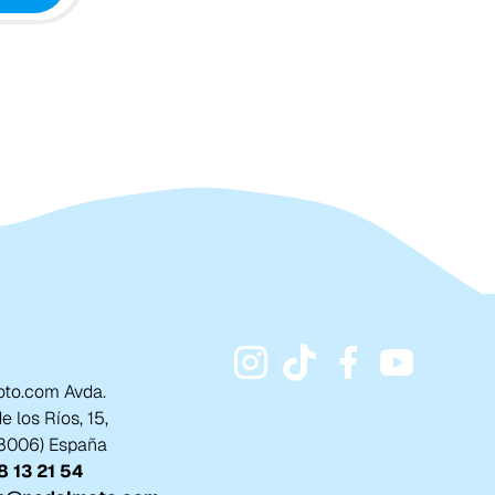
to.com Avda.
 los Ríos, 15,
18006) España
 13 21 54