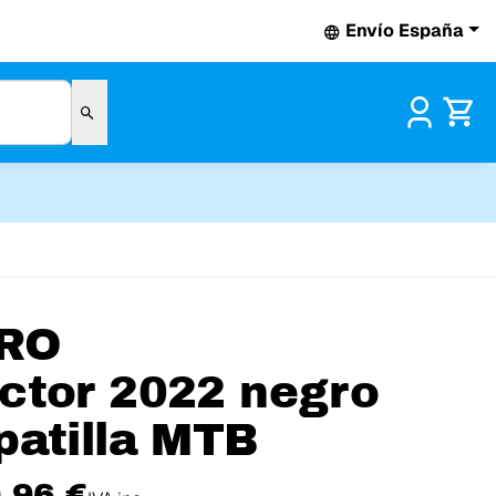
Envío España
Pr
RO
ctor 2022 negro
patilla MTB
,96 €