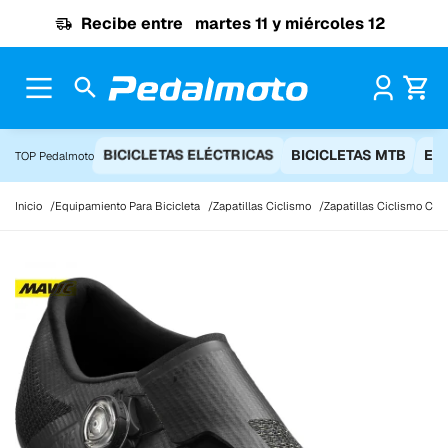
Ir al contenido
Recibe entre
martes 11 y miércoles 12
Pr
BICICLETAS ELÉCTRICAS
BICICLETAS MTB
EQ
TOP Pedalmoto
Inicio
Equipamiento Para Bicicleta
Zapatillas Ciclismo
Zapatillas Ciclismo Carr