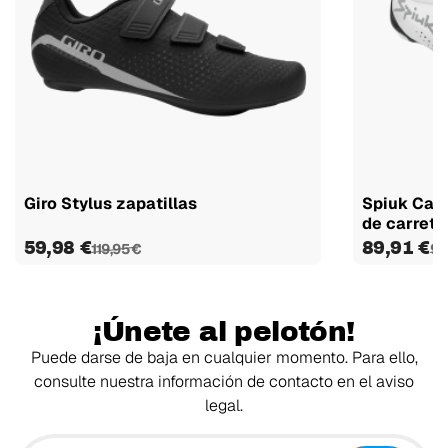
Giro Stylus zapatillas
Spiuk Cara
de carrete
59,98 €
89,91 €
119,95 €
99
¡Únete al pelotón!
Puede darse de baja en cualquier momento. Para ello,
consulte nuestra información de contacto en el aviso
legal.
Tu email