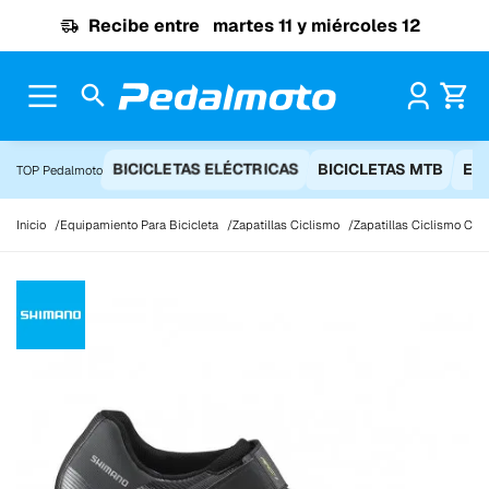
Ir al contenido
Recibe entre
martes 11 y miércoles 12
Pr
BICICLETAS ELÉCTRICAS
BICICLETAS MTB
EQ
TOP Pedalmoto
Inicio
Equipamiento Para Bicicleta
Zapatillas Ciclismo
Zapatillas Ciclismo Carr