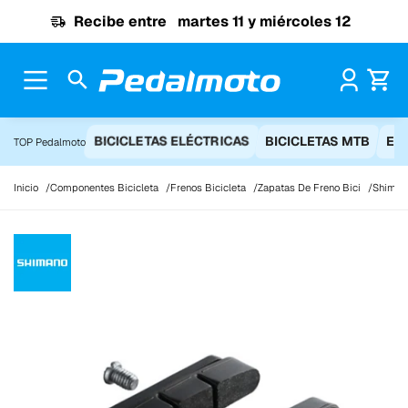
Ir al contenido
Recibe entre
martes 11 y miércoles 12
Pr
BICICLETAS ELÉCTRICAS
BICICLETAS MTB
EQ
TOP Pedalmoto
Inicio
Componentes Bicicleta
Frenos Bicicleta
Zapatas De Freno Bici
Shimano