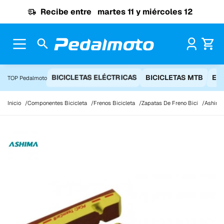
Ir al contenido
Recibe entre
martes 11 y miércoles 12
Pr
BICICLETAS ELÉCTRICAS
BICICLETAS MTB
EQ
TOP Pedalmoto
Inicio
Componentes Bicicleta
Frenos Bicicleta
Zapatas De Freno Bici
Ashima 