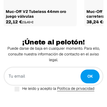
Muc-Off V2 Tubeless 44mm oro
Muc-Off ki
juego válvulas
carretera
22,12 €
38,24 €
29,49 €
50
¡Únete al pelotón!
Puede darse de baja en cualquier momento. Para ello,
consulte nuestra información de contacto en el aviso
legal.
Tu email
OK
He leído y acepto la
Política de privacidad