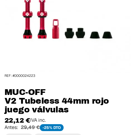
REF: #0000024223
MUC-OFF
V2 Tubeless 44mm rojo
juego válvulas
22,12 €
IVA inc.
Antes:
29,49 €
-25% DTO