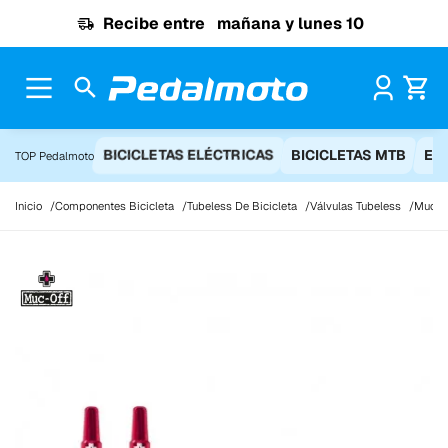
Ir al contenido
Recibe entre
mañana y lunes 10
Pr
BICICLETAS ELÉCTRICAS
BICICLETAS MTB
EQ
TOP Pedalmoto
Inicio
Componentes Bicicleta
Tubeless De Bicicleta
Válvulas Tubeless
Muc-Of