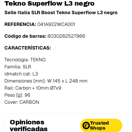
Tekno Superflow L3 negro
Selle Italia SLR Boost Tekno Superflow L3 negro
REFERENCIA:
041A922WCA001
Código de barras:
8030282527966
CARACTERÍSTICAS:
Tecnología: TEKNO
Familia: SLR
idmatch cat: L3
Dimensiones [mm]: W 145 x L 248 mm
Rail: Carbon + 10mm Ø7x9
Peso [g]: 96
Cover: CARBON
Opiniones
Trusted
verificadas
Shops