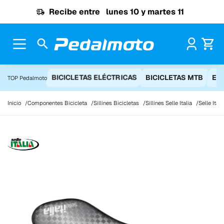
Ir al contenido
Recibe entre
lunes 10 y martes 11
Pr
BICICLETAS ELÉCTRICAS
BICICLETAS MTB
EQ
TOP Pedalmoto
Inicio
Componentes Bicicleta
Sillines Bicicletas
Sillines Selle Italia
Selle Ita