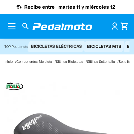
Ir al contenido
Recibe entre
martes 11 y miércoles 12
Pr
BICICLETAS ELÉCTRICAS
BICICLETAS MTB
EQ
TOP Pedalmoto
Inicio
Componentes Bicicleta
Sillines Bicicletas
Sillines Selle Italia
Selle Ita