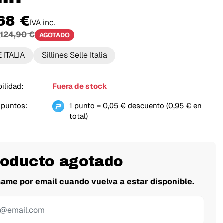
68 €
IVA inc.
124,90 €
AGOTADO
 ITALIA
Sillines Selle Italia
ilidad:
Fuera de stock
 puntos:
1 punto = 0,05 € descuento (0,95 € en
total)
roducto agotado
same por email cuando vuelva a estar disponible.