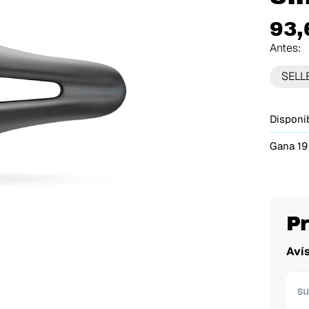
93,
Antes:
SELLE
Disponib
Gana 19
P
Aví