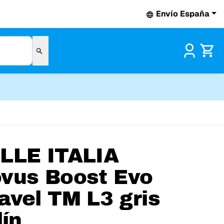
Envío España
Pr
LLE ITALIA
vus Boost Evo
avel TM L3 gris
lín