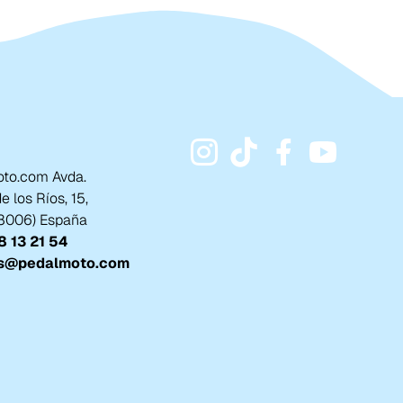
to.com Avda.
 los Ríos, 15,
18006) España
 13 21 54
s@pedalmoto.com