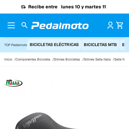
Ir al contenido
Recibe entre
lunes 10 y martes 11
Pr
BICICLETAS ELÉCTRICAS
BICICLETAS MTB
EQ
TOP Pedalmoto
Inicio
Componentes Bicicleta
Sillines Bicicletas
Sillines Selle Italia
Selle Ital