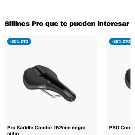
Sillines Pro que te pueden interesar
-20% DTO
-25% DTO
Pro Saddle Condor 152mm negro
PRO Condor
sillín