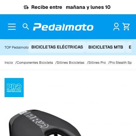
Ir al contenido
Recibe entre
mañana y lunes 10
Pr
BICICLETAS ELÉCTRICAS
BICICLETAS MTB
EQ
TOP Pedalmoto
Inicio
Componentes Bicicleta
Sillines Bicicletas
Sillines Pro
Pro Stealth Spor