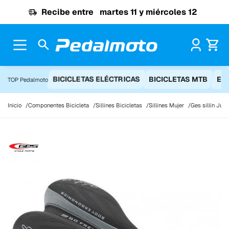
Ir al contenido
Recibe entre
martes 11 y miércoles 12
Pr
BICICLETAS ELÉCTRICAS
BICICLETAS MTB
EQ
TOP Pedalmoto
Inicio
Componentes Bicicleta
Sillines Bicicletas
Sillines Mujer
Ges sillín Jul