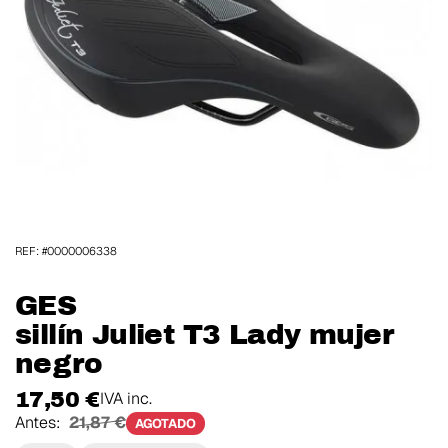
REF: #0000006338
GES
sillín Juliet T3 Lady mujer
negro
17,50 €
IVA inc.
Antes:
21,87 €
AGOTADO