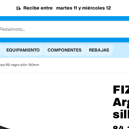
Recibe entre
martes 11 y miércoles 12
EQUIPAMIENTO
COMPONENTES
REBAJAS
mpo R5 negro sillín 150mm
FI
Ar
si
84,