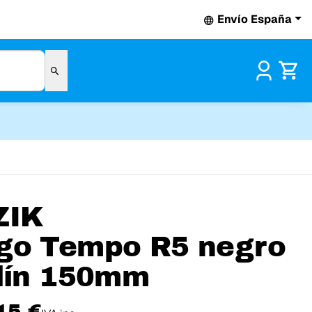
Envío España
Pr
ZIK
go Tempo R5 negro
llín 150mm
15 €