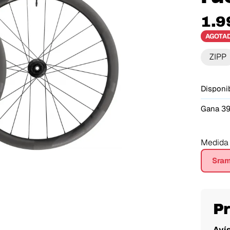
1.9
AGOTA
ZIPP
Disponib
Gana 39
Medida
Sra
P
Aví