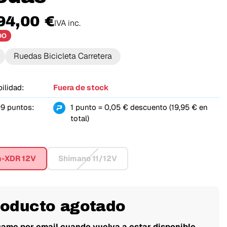
94,00 €
IVA inc.
DO
Ruedas Bicicleta Carretera
ilidad:
Fuera de stock
9 puntos:
1 punto = 0,05 € descuento (19,95 € en
total)
m-XDR 12V
Shimano 11/12V
roducto agotado
same por email cuando vuelva a estar disponible.