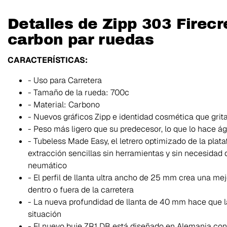
Detalles de Zipp 303 Firecr
carbon par ruedas
CARACTERÍSTICAS:
- Uso para Carretera
- Tamaño de la rueda: 700c
- Material: Carbono
- Nuevos gráficos Zipp e identidad cosmética que grit
- Peso más ligero que su predecesor, lo que lo hace ági
- Tubeless Made Easy, el letrero optimizado de la plat
extracción sencillas sin herramientas y sin necesidad 
neumático
- El perfil de llanta ultra ancho de 25 mm crea una me
dentro o fuera de la carretera
- La nueva profundidad de llanta de 40 mm hace que l
situación
- El nuevo buje ZR1 DB está diseñado en Alemania con