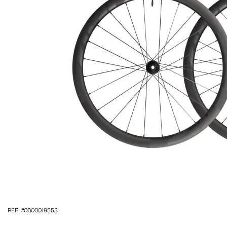
REF: #0000019553