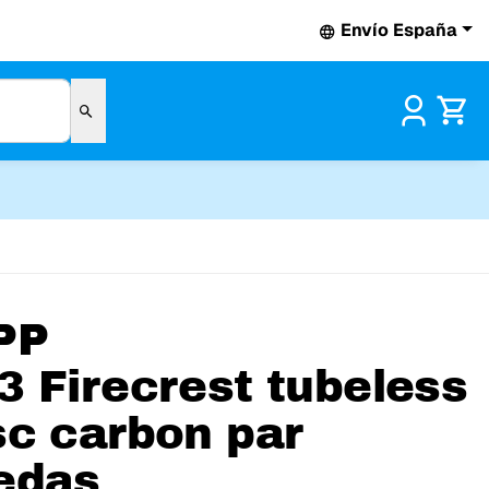
Envío España
Pr
PP
3 Firecrest tubeless
sc carbon par
edas