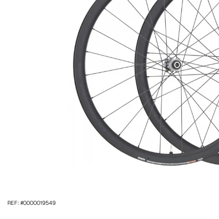
REF: #0000019549