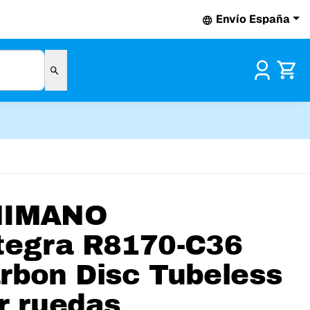
Envío España
Pr
HIMANO
tegra R8170-C36
rbon Disc Tubeless
r ruedas