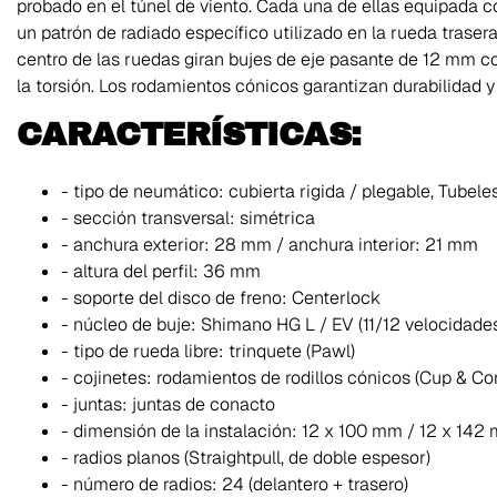
probado en el túnel de viento. Cada una de ellas equipada c
un patrón de radiado específico utilizado en la rueda trasera 
centro de las ruedas giran bujes de eje pasante de 12 mm c
la torsión. Los rodamientos cónicos garantizan durabilidad 
CARACTERÍSTICAS:
- tipo de neumático: cubierta rigida / plegable, Tubele
- sección transversal: simétrica
- anchura exterior: 28 mm / anchura interior: 21 mm
- altura del perfil: 36 mm
- soporte del disco de freno: Centerlock
- núcleo de buje: Shimano HG L / EV (11/12 velocidade
- tipo de rueda libre: trinquete (Pawl)
- cojinetes: rodamientos de rodillos cónicos (Cup & Co
- juntas: juntas de conacto
- dimensión de la instalación: 12 x 100 mm / 12 x 142
- radios planos (Straightpull, de doble espesor)
- número de radios: 24 (delantero + trasero)