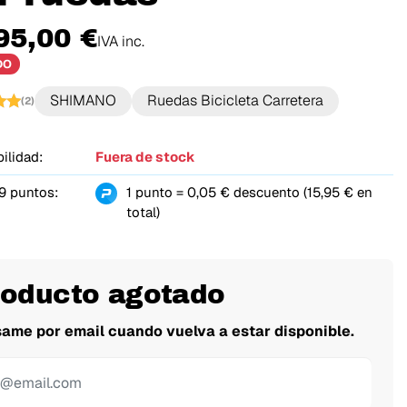
95,00 €
IVA inc.
DO
SHIMANO
Ruedas Bicicleta Carretera
(2)
ilidad:
Fuera de stock
9 puntos:
1 punto = 0,05 € descuento (15,95 € en
total)
roducto agotado
same por email cuando vuelva a estar disponible.