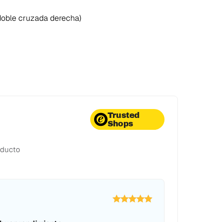
 doble cruzada derecha)
Trusted
Shops
oducto