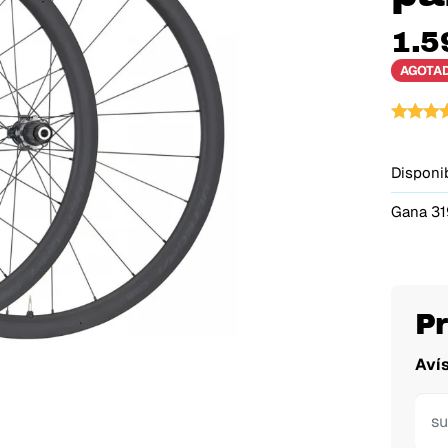
1.5
AGOTA
Disponib
Gana 31
P
Aví