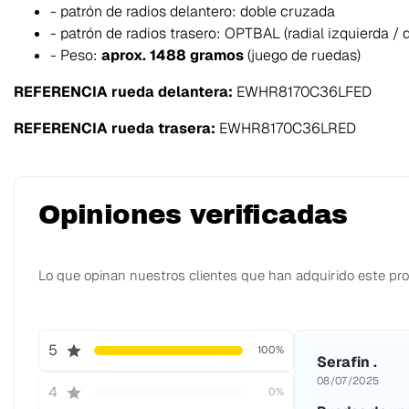
- patrón de radios delantero: doble cruzada
- patrón de radios trasero: OPTBAL (radial izquierda /
- Peso:
aprox. 1488 gramos
(juego de ruedas)
REFERENCIA rueda delantera:
EWHR8170C36LFED
REFERENCIA rueda trasera:
EWHR8170C36LRED
Opiniones verificadas
Lo que opinan nuestros clientes que han adquirido este pr
5
100%
Serafin .
08/07/2025
4
0%