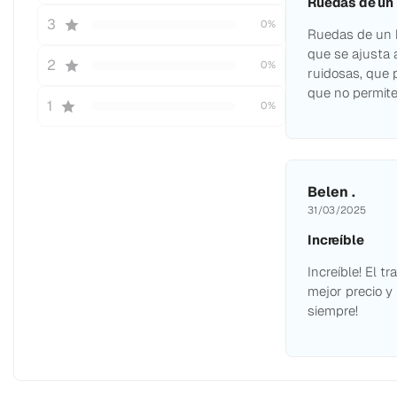
Ruedas de un
3
0%
Ruedas de un b
que se ajusta 
2
0%
ruidosas, que 
que no permite
1
0%
Belen .
31/03/2025
Increíble
Increíble! El t
mejor precio y
siempre!