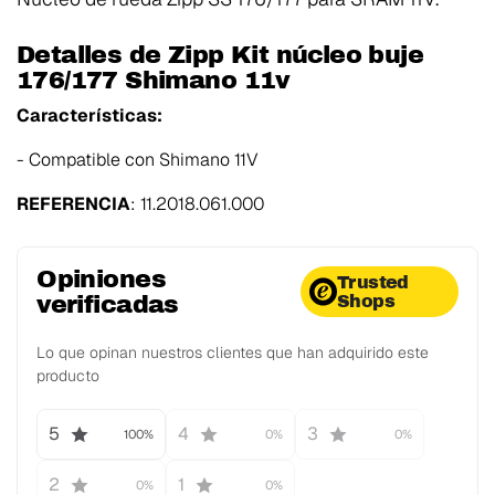
Detalles de Zipp Kit núcleo buje
176/177 Shimano 11v
Características:
- Compatible con Shimano 11V
REFERENCIA
: 11.2018.061.000
Opiniones
Trusted
verificadas
Shops
Lo que opinan nuestros clientes que han adquirido este
producto
5
4
3
100%
0%
0%
2
1
0%
0%