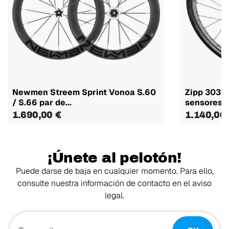
Newmen Streem Sprint Vonoa S.60
Zipp 303 S
/ S.66 par de...
sensores 
1.690,00 €
1.140,00
¡Únete al pelotón!
Puede darse de baja en cualquier momento. Para ello,
consulte nuestra información de contacto en el aviso
legal.
Tu email