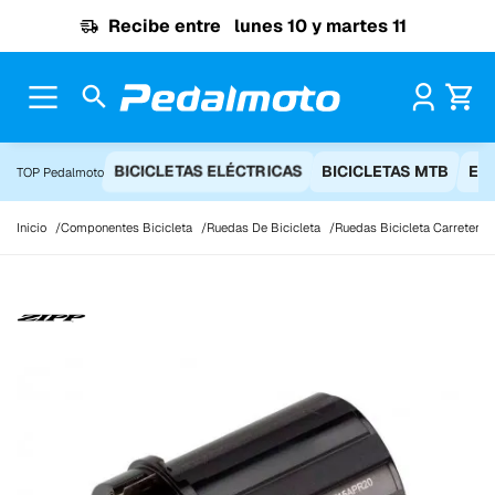
Ir al contenido
Recibe entre
lunes 10 y martes 11
Pr
BICICLETAS ELÉCTRICAS
BICICLETAS MTB
EQ
TOP Pedalmoto
Inicio
Componentes Bicicleta
Ruedas De Bicicleta
Ruedas Bicicleta Carretera