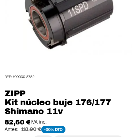
REF: #0000018782
ZIPP
Kit núcleo buje 176/177
Shimano 11v
82,60 €
IVA inc.
Antes:
118,00 €
-30% DTO