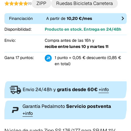
ZIPP
Ruedas Bicicleta Carretera
(1)
Financiación
A partir de
10,20 €/mes
Disponibilidad:
Producto en stock. Entrega en 24/48h
Envío:
Compra antes de las 16h y
recibe entre
lunes 10 y martes 11
Gana 17 puntos:
1 punto = 0,05 € descuento (0,85 €
en total)
Envio 24/48h y
gratis desde 60€
+info
Garantía Pedalmoto
Servicio postventa
+info
Núcleo de rueda Zipp SS 176/177 para SRAM 11V.