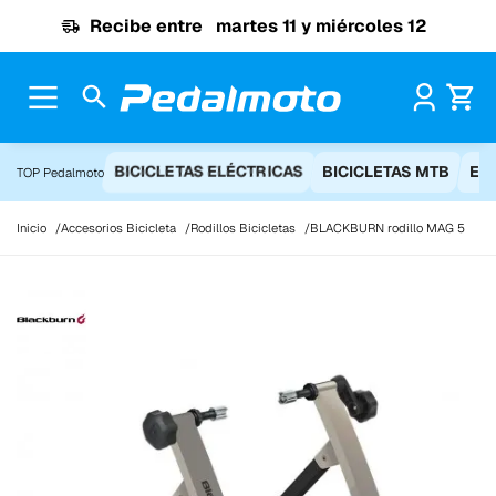
Ir al contenido
Recibe entre
martes 11 y miércoles 12
Pr
BICICLETAS ELÉCTRICAS
BICICLETAS MTB
EQ
TOP Pedalmoto
Inicio
Accesorios Bicicleta
Rodillos Bicicletas
BLACKBURN rodillo MAG 5