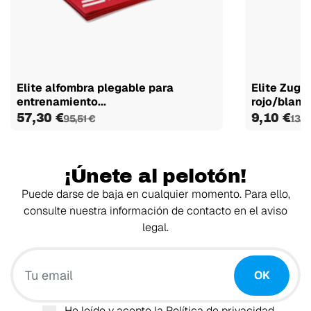
Elite alfombra plegable para
Elite Zug
entrenamiento...
rojo/blanc
57,30 €
9,10 €
95,51 €
13,0
¡Únete al pelotón!
Puede darse de baja en cualquier momento. Para ello,
consulte nuestra información de contacto en el aviso
legal.
Tu email
OK
He leído y acepto la
Política de privacidad