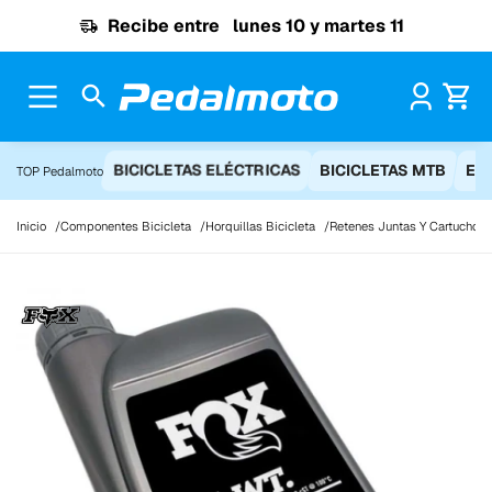
Ir al contenido
Recibe entre
lunes 10 y martes 11
Pr
BICICLETAS ELÉCTRICAS
BICICLETAS MTB
EQ
TOP Pedalmoto
Inicio
Componentes Bicicleta
Horquillas Bicicleta
Retenes Juntas Y Cartuchos