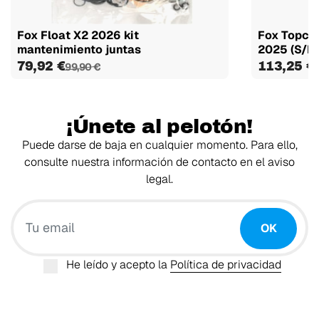
Fox Float X2 2026 kit
Fox Topcap
mantenimiento juntas
2025 (S/I
79,92 €
113,25 €
99,90 €
1
¡Únete al pelotón!
Puede darse de baja en cualquier momento. Para ello,
consulte nuestra información de contacto en el aviso
legal.
Tu email
OK
He leído y acepto la
Política de privacidad