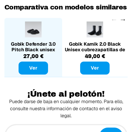
Comparativa con modelos similares
Gobik Defender 3.0
Gobik Kamik 2.0 Black
Pitch Black unisex
Unisex cubrezapatillas de
puntera neopreno
invierno
27,00 €
49,00 €
Ver
Ver
¡Únete al pelotón!
Puede darse de baja en cualquier momento. Para ello,
consulte nuestra información de contacto en el aviso
legal.
Tu email