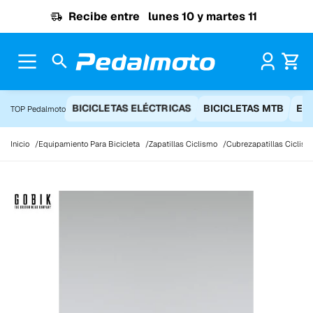
Ir al contenido
Recibe entre
lunes 10 y martes 11
Pr
BICICLETAS ELÉCTRICAS
BICICLETAS MTB
EQ
TOP Pedalmoto
Inicio
Equipamiento Para Bicicleta
Zapatillas Ciclismo
Cubrezapatillas Ciclism