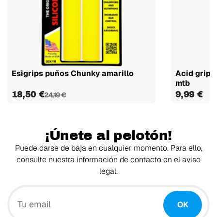
Esigrips puños Chunky amarillo
Acid grips
mtb
18,50 €
9,99 €
24,19 €
¡Únete al pelotón!
Puede darse de baja en cualquier momento. Para ello,
consulte nuestra información de contacto en el aviso
legal.
Tu email
OK