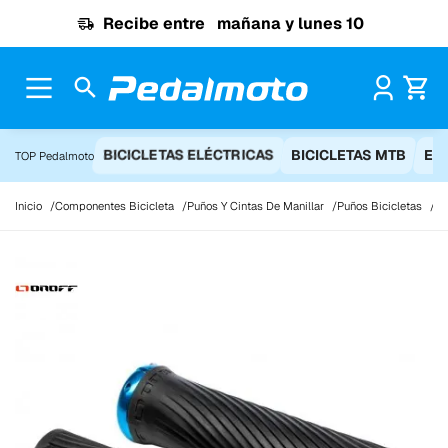
Ir al contenido
Recibe entre
mañana y lunes 10
Pr
BICICLETAS ELÉCTRICAS
BICICLETAS MTB
EQ
TOP Pedalmoto
Inicio
Componentes Bicicleta
Puños Y Cintas De Manillar
Puños Bicicletas
ON