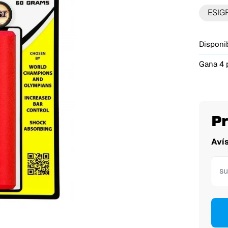
ESIG
Disponib
Gana 4 
P
Aví