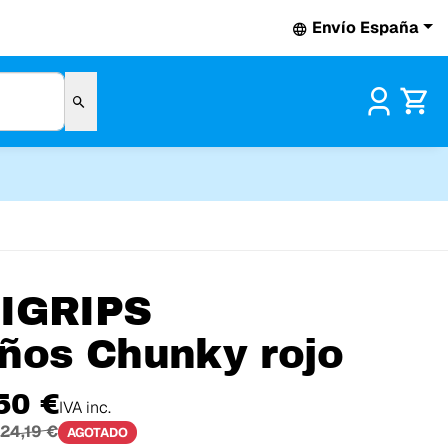
Envío España
Pr
IGRIPS
ños Chunky rojo
50 €
IVA inc.
24,19 €
AGOTADO