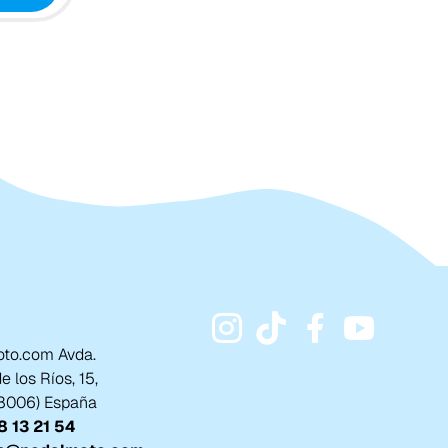
to.com Avda.
 los Ríos, 15,
18006) España
 13 21 54