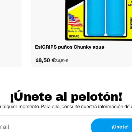
EsiGRIPS puños Chunky aqua
18,50 €
24,19 €
¡Únete al pelotón!
alquier momento. Para ello, consulte nuestra información de c
Tu email
¡Unete!