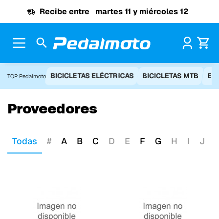
Ir al contenido
Recibe entre
martes 11 y miércoles 12
Pr
BICICLETAS ELÉCTRICAS
BICICLETAS MTB
EQ
TOP Pedalmoto
Proveedores
Todas
#
A
B
C
D
E
F
G
H
I
J