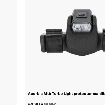
Acerbis Mtb Turbo Light protector manill
44,96 €
59,95 €