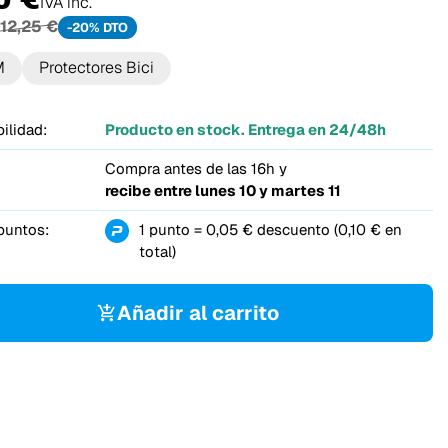
IVA inc.
12,25 €
-20% DTO
M
Protectores Bici
ilidad:
Producto en stock. Entrega en 24/48h
Compra antes de las 16h y
recibe entre
lunes 10 y martes 11
puntos:
1 punto = 0,05 € descuento (0,10 € en
total)
Añadir al carrito