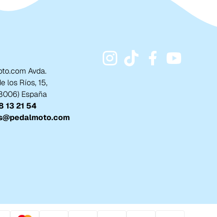
to.com Avda.
 los Ríos, 15,
18006) España
 13 21 54
s@pedalmoto.com