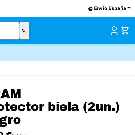
Envío España
Pr
RAM
otector biela (2un.)
gro
0 €