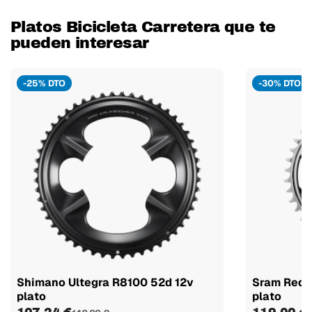
Platos Bicicleta Carretera que te
pueden interesar
-25% DTO
-30% DTO
Shimano Ultegra R8100 52d 12v
Sram Red 
plato
plato