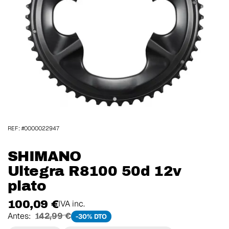
REF: #0000022947
SHIMANO
Ultegra R8100 50d 12v
plato
100,09 €
IVA inc.
Antes:
142,99 €
-30% DTO