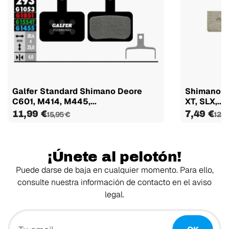
Galfer Standard Shimano Deore
Shimano G
C601, M414, M445,...
XT, SLX,...
11,99 €
7,49 €
15,95 €
12,4
¡Únete al pelotón!
Puede darse de baja en cualquier momento. Para ello,
consulte nuestra información de contacto en el aviso
legal.
Tu email