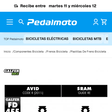
Ir al contenido
Recibe entre
martes 11 y miércoles 12
Pr
BICICLETAS ELÉCTRICAS
BICICLETAS MTB
EQ
TOP Pedalmoto
Inicio
Componentes Bicicleta
Frenos Bicicleta
Pastillas De Freno Bicicleta
Ga