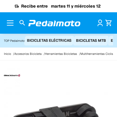
Ir al contenido
Recibe entre
martes 11 y miércoles 12
Pr
BICICLETAS ELÉCTRICAS
BICICLETAS MTB
EQ
TOP Pedalmoto
Inicio
Accesorios Bicicleta
Herramientas Bicicletas
Multiherramientas Ciclism