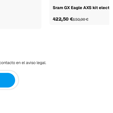
Sram GX Eagle AXS kit electr
422,50 €
650,00 €
ontacto en el aviso legal.