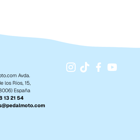
to.com Avda.
 los Ríos, 15,
18006) España
 13 21 54
s@pedalmoto.com