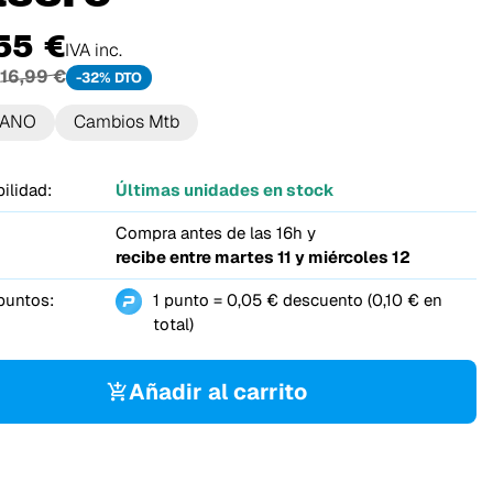
55 €
IVA inc.
16,99 €
-32% DTO
MANO
Cambios Mtb
ilidad:
Últimas unidades en stock
Compra antes de las 16h y
recibe entre
martes 11 y miércoles 12
puntos:
1 punto = 0,05 € descuento (0,10 € en
total)
Añadir al carrito