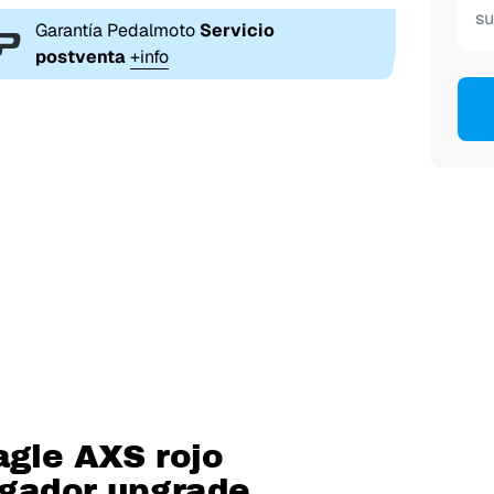
Garantía Pedalmoto
Servicio
postventa
+info
agle AXS rojo
gador upgrade