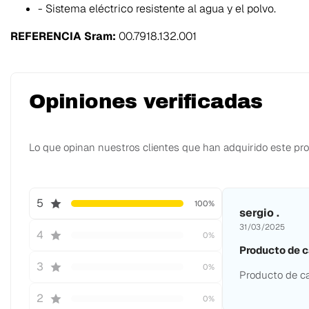
- Sistema eléctrico resistente al agua y el polvo.
REFERENCIA Sram:
00.7918.132.001
Opiniones verificadas
Lo que opinan nuestros clientes que han adquirido este pr
5
100%
sergio .
31/03/2025
4
0%
Producto de c
3
0%
Producto de ca
2
0%