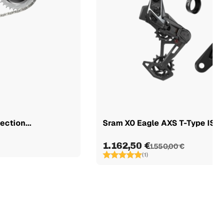
ction...
Sram X0 Eagle AXS T-Type ISI
1.162,50 €
1.550,00 €
(1)