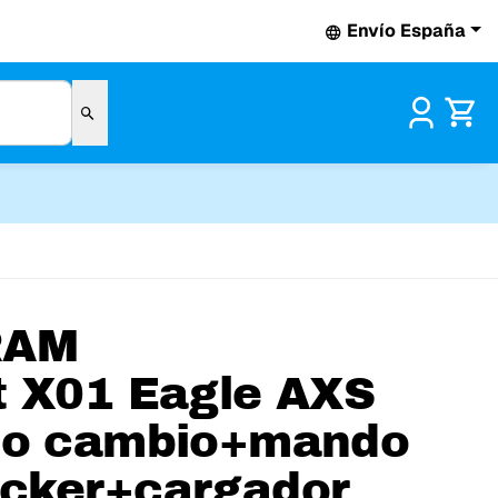
Envío España
Pr
RAM
t X01 Eagle AXS
jo cambio+mando
cker+cargador