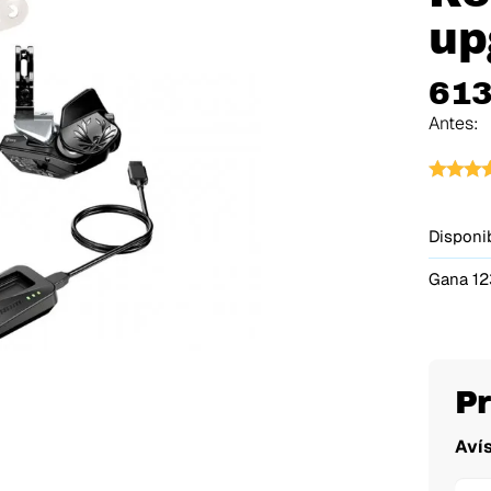
up
613
Antes:
Disponib
Gana 12
P
Aví