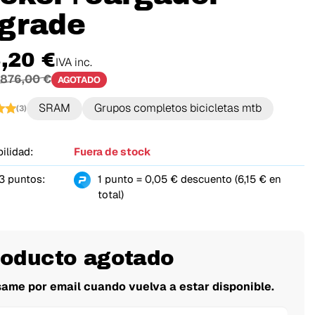
grade
,20 €
IVA inc.
876,00 €
AGOTADO
SRAM
Grupos completos bicicletas mtb
(3)
ilidad:
Fuera de stock
3 puntos:
1 punto = 0,05 € descuento (6,15 € en
total)
roducto agotado
same por email cuando vuelva a estar disponible.