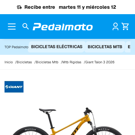
Ir al contenido
Recibe entre
martes 11 y miércoles 12
Pr
BICICLETAS ELÉCTRICAS
BICICLETAS MTB
EQ
TOP Pedalmoto
Inicio
Bicicletas
Bicicletas Mtb
Mtb Rigidas
Giant Talon 3 2026