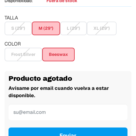
Disponibilidad:
Fuera de stock
TALLA
S (29")
M (29")
L (29")
XL (29")
COLOR
Frost Silver
Beeswax
Producto agotado
Avísame por email cuando vuelva a estar
disponible.
Enviar