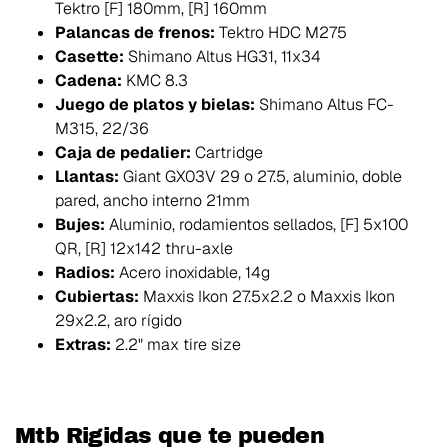
Tektro [F] 180mm, [R] 160mm
Palancas de frenos:
Tektro HDC M275
Casette:
Shimano Altus HG31, 11x34
Cadena:
KMC 8.3
Juego de platos y bielas:
Shimano Altus FC-
M315, 22/36
Caja de pedalier:
Cartridge
Llantas:
Giant GX03V 29 o 27.5, aluminio, doble
pared, ancho interno 21mm
Bujes:
Aluminio, rodamientos sellados, [F] 5x100
QR, [R] 12x142 thru-axle
Radios:
Acero inoxidable, 14g
Cubiertas:
Maxxis Ikon 27.5x2.2 o Maxxis Ikon
29x2.2, aro rígido
Extras:
2.2" max tire size
Mtb Rigidas que te pueden