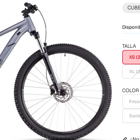
CUB
Disponib
TALLA
XS (2
XL (
COLOR
Froz
Swi
¿No 