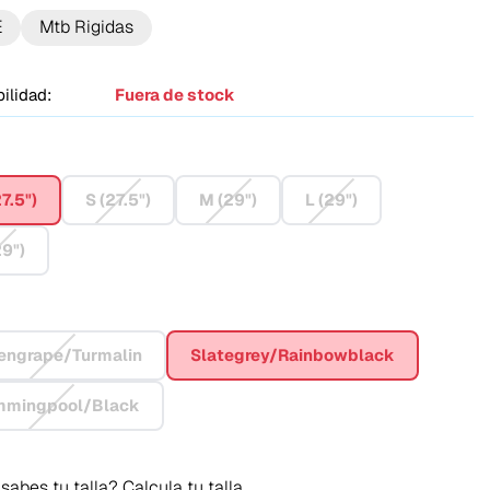
E
Mtb Rigidas
ilidad:
Fuera de stock
7.5")
S (27.5")
M (29")
L (29")
29")
engrape/Turmalin
Slategrey/Rainbowblack
mmingpool/Black
sabes tu talla?
Calcula tu talla