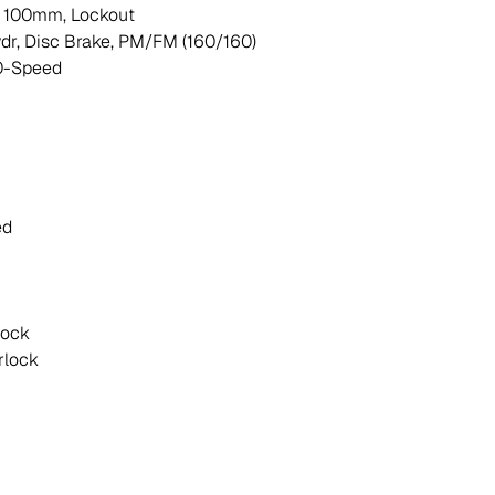
, 100mm, Lockout
, Disc Brake, PM/FM (160/160)
0-Speed
ed
lock
rlock