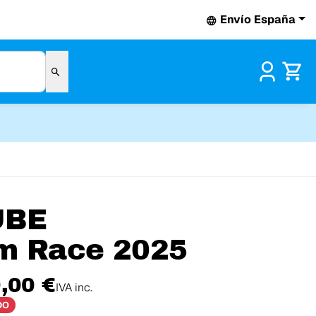
Envío España
Pr
UBE
m Race 2025
,00 €
IVA inc.
DO