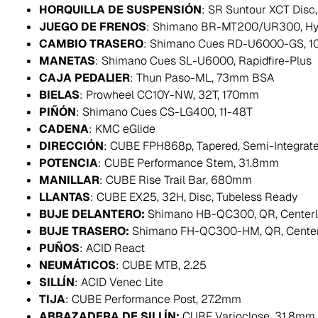
HORQUILLA DE SUSPENSIÓN
: SR Suntour XCT Disc
JUEGO DE FRENOS
: Shimano BR-MT200/UR300, Hydr
CAMBIO TRASERO
: Shimano Cues RD-U6000-GS, 1
MANETAS
: Shimano Cues SL-U6000, Rapidfire-Plus
CAJA PEDALIER
: Thun Paso-ML, 73mm BSA
BIELAS
: Prowheel CC10Y-NW, 32T, 170mm
PIÑÓN
: Shimano Cues CS-LG400, 11-48T
CADENA
: KMC eGlide
DIRECCIÓN
: CUBE FPH868p, Tapered, Semi-Integrat
POTENCIA
: CUBE Performance Stem, 31.8mm
MANILLAR
: CUBE Rise Trail Bar, 680mm
LLANTAS
: CUBE EX25, 32H, Disc, Tubeless Ready
BUJE DELANTERO:
Shimano HB-QC300, QR, Center
BUJE TRASERO:
Shimano FH-QC300-HM, QR, Cente
PUÑOS
: ACID React
NEUMÁTICOS
: CUBE MTB, 2.25
SILLÍN
: ACID Venec Lite
TIJA
: CUBE Performance Post, 27.2mm
ABRAZADERA DE SILLÍN:
CUBE Varioclose, 31.8mm