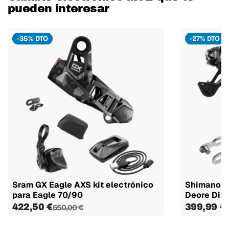
pueden interesar
-35% DTO
-27% DTO
Sram GX Eagle AXS kit electrónico
Shimano Ki
para Eagle 70/90
Deore Di
422,50 €
399,99 €
650,00 €