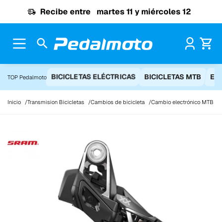
Ir al contenido
Recibe entre
martes 11 y miércoles 12
Pr
BICICLETAS ELÉCTRICAS
BICICLETAS MTB
EQ
TOP Pedalmoto
Inicio
Transmision Bicicletas
Cambios de bicicleta
Cambio electrónico MTB