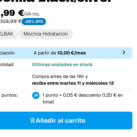
,99 €
IVA inc.
159,99 €
-25% DTO
ELBAK
Mochila Hidratacion
ciación
A partir de
10,00 €/mes
ilidad:
Últimas unidades en stock
Compra antes de las 16h y
recibe entre
martes 11 y miércoles 12
 puntos:
1 punto = 0,05 € descuento (1,20 € en
total)
Añadir al carrito