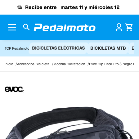
Ir al contenido
Recibe entre
martes 11 y miércoles 12
Pr
BICICLETAS ELÉCTRICAS
BICICLETAS MTB
EQ
TOP Pedalmoto
Inicio
Accesorios Bicicleta
Mochila Hidratacion
Evoc Hip Pack Pro 3 Negro moc