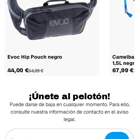
Evoc Hip Pouch negro
Camelbak 
1,5L negro
44,00 €
67,99 €
54,99 €
79
¡Únete al pelotón!
Puede darse de baja en cualquier momento. Para ello,
consulte nuestra información de contacto en el aviso
legal.
Tu email