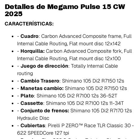
Detalles de Megamo Pulse 15 CW
2025
CARACTERÍSTICAS:
-
Cuadro
: Carbon Advanced Composite frame, Full
Internal Cable Routing, Flat mount disc 12x142
-
Horquilla:
Carbon Advanced Composite fork, Full
Internal Cable Routing, Flat mount disc 12x100
-
Juego de dirección
: Totally Internal Cable
routing
-
Cambio Trasero
: Shimano 105 Di2 R7150 12s
-
Manetas cambio:
Shimano 105 Di2 R7150 12s
-
Plato
: Shimano 105 Di2 R7100 12s 36-52T
-
Cassette
: Shimano 105 Di2 R7100 12s 11-34T
-
Conjunto de frenos:
Shimano 105 Di2 R7170 12s
Hydraulic Disc
-
Cubiertas
: Pirelli P ZERO™ Race TLR Classic 30 -
622 SPEEDCore 127 tpi