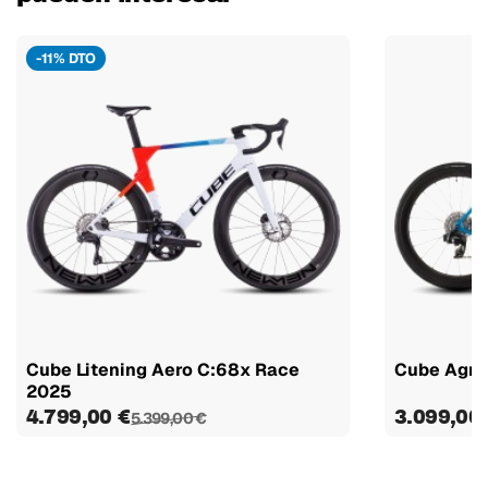
-11% DTO
Cube Litening Aero C:68x Race
Cube Agre
2025
4.799,00 €
3.099,00
5.399,00 €