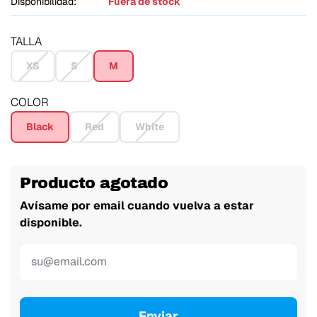
Disponibilidad:
Fuera de stock
TALLA
XS
S
M
COLOR
Black
Red
White
Producto agotado
Avísame por email cuando vuelva a estar
disponible.
Enviar