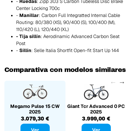
-
Ruedas
: Zipp 303 S Carbon Tubeless Disc Brake
Center Locking 700c
-
Manillar
: Carbon Full Integratted Internal Cable
Routing: 80/380 (XS), 90/400 (S), 100/400 (M),
110/420 (L), 120/440 (XL)
- Tija sillín
: Aerodinamic Advanced Carbon Seat
Post
-
Sillín
: Selle Italia Shortfit Open-fit Start Up 144
Comparativa con modelos similares
Megamo Pulse 15 CW
Giant Tcr Advanced 0 PC
2025
2025
3.079,30 €
3.999,00 €
Ver
Ver