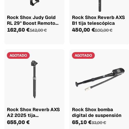
Rock Shox Judy Gold
Rock Shox Reverb AXS
RL 29" Boost Remoto
B1 tija telescópica
100mm
162,60 €
450,00 €
542,00 €
600,00 €
AGOTADO
AGOTADO
Rock Shox Reverb AXS
Rock Shox bomba
A2 2025 tija
digital de suspensión
telescópica
655,00 €
65,10 €
93,00 €