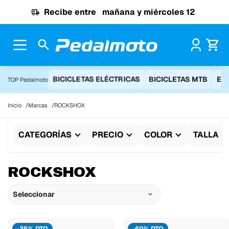
Ir al contenido
Recibe entre
mañana y miércoles 12
Pr
BICICLETAS ELÉCTRICAS
BICICLETAS MTB
EQ
TOP Pedalmoto
Inicio
Marcas
ROCKSHOX
CATEGORÍAS
PRECIO
COLOR
TALLA
ROCKSHOX
Seleccionar
-35% DTO
-60% DTO