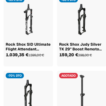
Rock Shox SID Ultimate
Rock Shox Judy Silver
Flight Attendant
TK 29" Boost Remoto
120mm...
120mm...
1.039,35 €
159,20 €
1.599,00 €
398,00 €
-70% DTO
AGOTADO