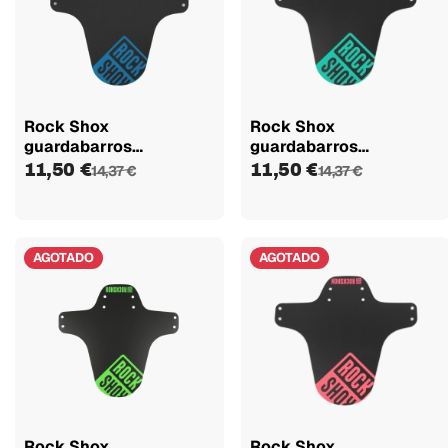
Rock Shox
Rock Shox
guardabarros
guardabarros
negro/azul brill SID
negro/verde espuma
11,50 €
11,50 €
14,37 €
14,37 €
AGOTADO
AGOTADO
Rock Shox
Rock Shox