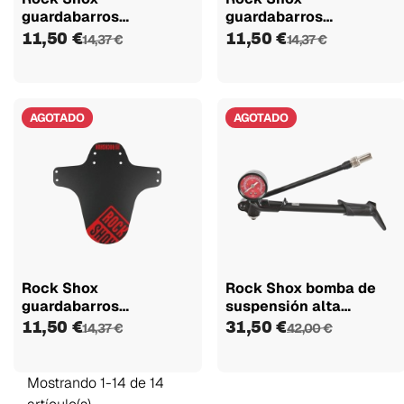
guardabarros
guardabarros
negro/verde flúor
negro/rosa neón
11,50 €
11,50 €
14,37 €
14,37 €
AGOTADO
AGOTADO
Rock Shox
Rock Shox bomba de
guardabarros
suspensión alta
negro/rojo óxido
presión 300 PSI
11,50 €
31,50 €
14,37 €
42,00 €
Mostrando 1-14 de 14