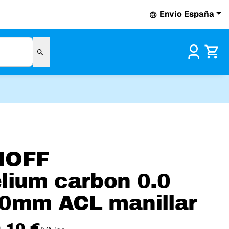
Envío España
Pr
NOFF
lium carbon 0.0
0mm ACL manillar
,10 €