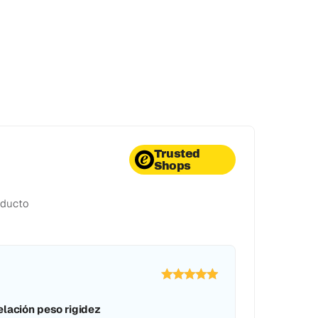
Trusted
Shops
oducto
elación peso rigidez