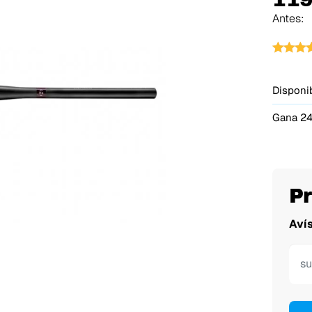
Antes:
Disponib
Gana 24
P
Aví