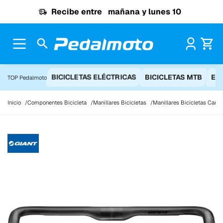
Ir al contenido
Recibe entre
mañana y lunes 10
Pr
BICICLETAS ELÉCTRICAS
BICICLETAS MTB
EQ
TOP Pedalmoto
Inicio
Componentes Bicicleta
Manillares Bicicletas
Manillares Bicicletas Carre