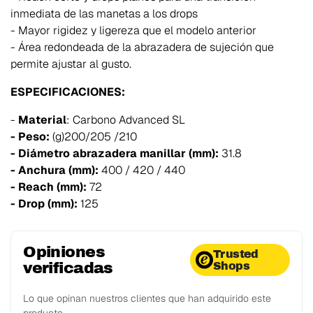
inmediata de las manetas a los drops
- Mayor rigidez y ligereza que el modelo anterior
- Área redondeada de la abrazadera de sujeción que
permite ajustar al gusto.
ESPECIFICACIONES:
-
Material
: Carbono Advanced SL
- Peso:
(g)200/205 /210
- Diámetro abrazadera manillar (mm):
31.8
- Anchura (mm):
400 / 420 / 440
- Reach (mm):
72
- Drop (mm):
125
Opiniones
Trusted
verificadas
Shops
Lo que opinan nuestros clientes que han adquirido este
producto