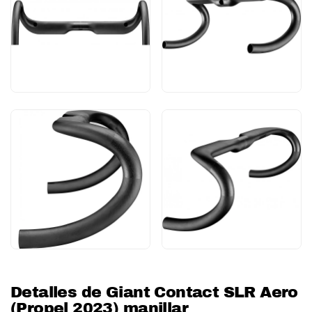
Detalles de Giant Contact SLR Aero
(Propel 2023) manillar