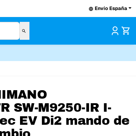
Envío España
Pr
HIMANO
R SW-M9250-IR I-
ec EV Di2 mando de
mbio