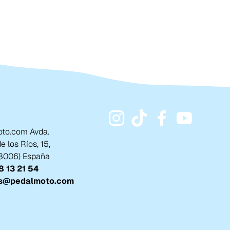
to.com Avda.
 los Ríos, 15,
18006) España
 13 21 54
s@pedalmoto.com