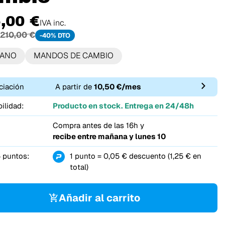
,00 €
IVA inc.
210,00 €
-40% DTO
MANO
MANDOS DE CAMBIO
ciación
A partir de
10,50 €/mes
ilidad:
Producto en stock. Entrega en 24/48h
Compra antes de las 16h y
recibe entre
mañana y lunes 10
 puntos:
1 punto = 0,05 € descuento (1,25 € en
total)
Añadir al carrito