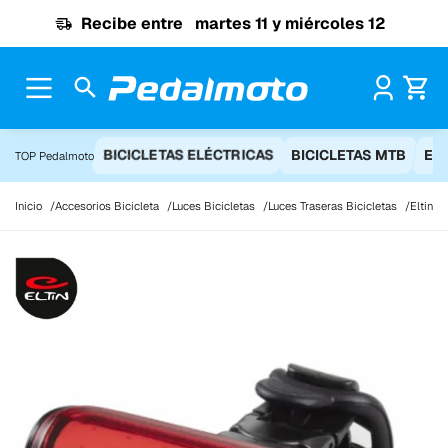
Ir al contenido
Recibe entre
martes 11 y miércoles 12
Pr
BICICLETAS ELÉCTRICAS
BICICLETAS MTB
EQ
TOP Pedalmoto
Inicio
Accesorios Bicicleta
Luces Bicicletas
Luces Traseras Bicicletas
Eltin 5