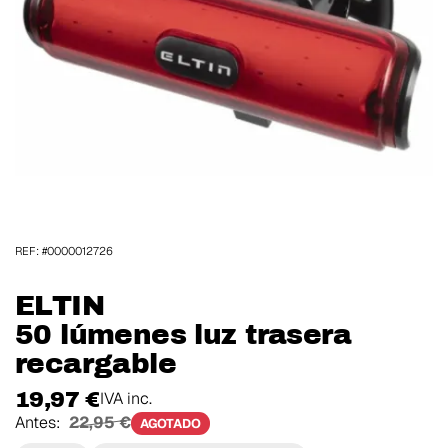
REF: #0000012726
ELTIN
50 lúmenes luz trasera
recargable
19,97 €
IVA inc.
Antes:
22,95 €
AGOTADO