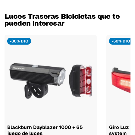
Luces Traseras Bicicletas que te
pueden interesar
-30% DTO
-60% DTO
Blackburn Dayblazer 1000 + 65
Giro Luz L
juego de luces
system