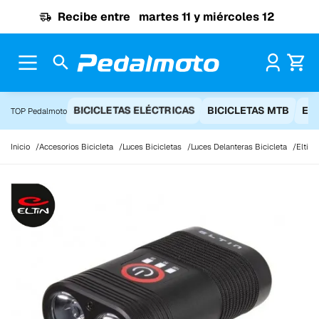
Ir al contenido
Recibe entre
martes 11 y miércoles 12
Pr
BICICLETAS ELÉCTRICAS
BICICLETAS MTB
EQ
TOP Pedalmoto
Inicio
Accesorios Bicicleta
Luces Bicicletas
Luces Delanteras Bicicleta
Eltin 