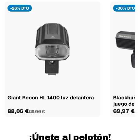
-26% DTO
-30% DTO
Giant Recon HL 1400 luz delantera
Blackburn
juego de l
88,06 €
69,97 €
119,00 €
99
¡Únete al pelotón!