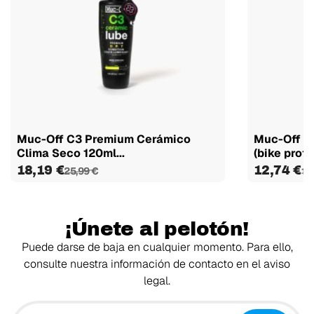
Muc-Off C3 Premium Cerámico
Muc-Off Sp
Clima Seco 120ml...
(bike prote
18,19 €
12,74 €
25,99 €
16
¡Únete al pelotón!
Puede darse de baja en cualquier momento. Para ello,
consulte nuestra información de contacto en el aviso
legal.
Tu email