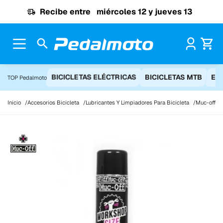
Ir al contenido
Recibe entre
miércoles 12 y jueves 13
Pr
BICICLETAS ELÉCTRICAS
BICICLETAS MTB
EQ
TOP Pedalmoto
Inicio
Accesorios Bicicleta
Lubricantes Y Limpiadores Para Bicicleta
Muc-off sp