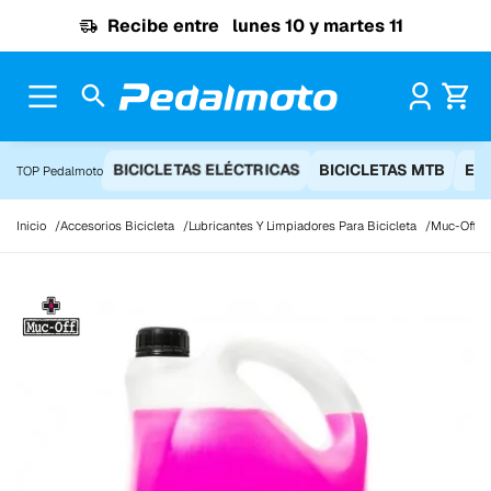
Ir al contenido
Recibe entre
lunes 10 y martes 11
Pr
BICICLETAS ELÉCTRICAS
BICICLETAS MTB
EQ
TOP Pedalmoto
Inicio
Accesorios Bicicleta
Lubricantes Y Limpiadores Para Bicicleta
Muc-Off bi