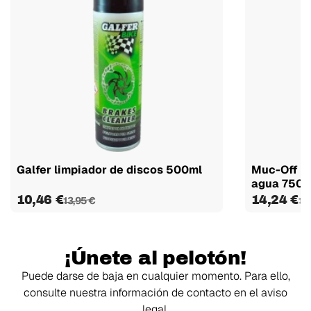
Galfer limpiador de discos 500ml
Muc-Off Sp
agua 750ml
10,46 €
14,24 €
13,95 €
18
¡Únete al pelotón!
Puede darse de baja en cualquier momento. Para ello,
consulte nuestra información de contacto en el aviso
legal.