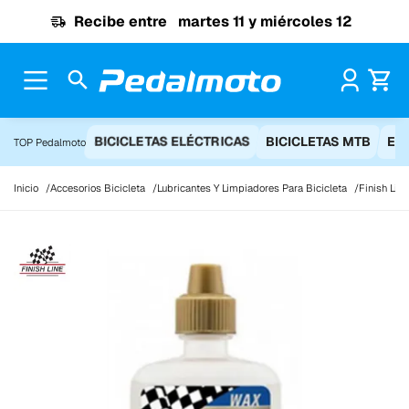
Ir al contenido
Recibe entre
martes 11 y miércoles 12
Pr
BICICLETAS ELÉCTRICAS
BICICLETAS MTB
EQ
TOP Pedalmoto
Inicio
Accesorios Bicicleta
Lubricantes Y Limpiadores Para Bicicleta
Finish Lin