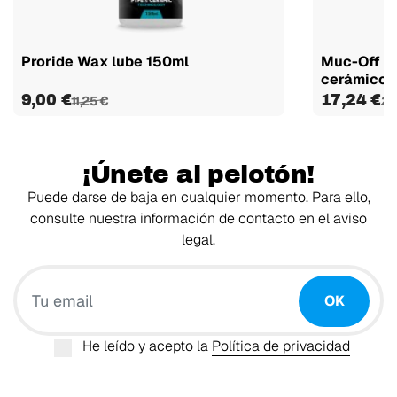
Proride Wax lube 150ml
Muc-Off E-
cerámico 1
9,00 €
17,24 €
11,25 €
22
¡Únete al pelotón!
Puede darse de baja en cualquier momento. Para ello,
consulte nuestra información de contacto en el aviso
legal.
Tu email
OK
He leído y acepto la
Política de privacidad