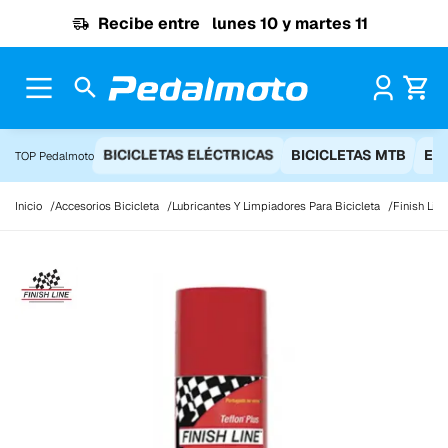
Ir al contenido
Recibe entre
lunes 10 y martes 11
Pr
BICICLETAS ELÉCTRICAS
BICICLETAS MTB
EQ
TOP Pedalmoto
Inicio
Accesorios Bicicleta
Lubricantes Y Limpiadores Para Bicicleta
Finish Lin