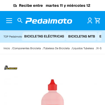
Ir al contenido
Recibe entre
martes 11 y miércoles 12
Pr
BICICLETAS ELÉCTRICAS
BICICLETAS MTB
EQ
TOP Pedalmoto
Inicio
Componentes Bicicleta
Tubeless De Bicicleta
Liquidos Tubeless
X-Sauc