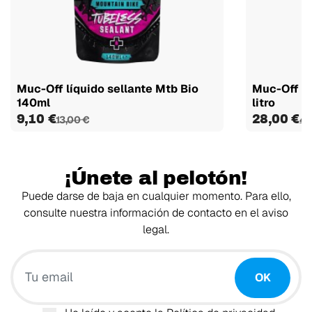
Muc-Off líquido sellante Mtb Bio
Muc-Off lí
140ml
litro
9,10 €
28,00 €
13,00 €
40
¡Únete al pelotón!
Puede darse de baja en cualquier momento. Para ello,
consulte nuestra información de contacto en el aviso
legal.
Tu email
OK