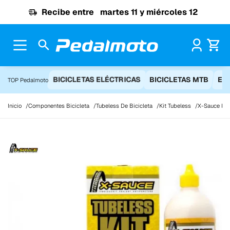
Ir al contenido
Recibe entre
martes 11 y miércoles 12
Pr
BICICLETAS ELÉCTRICAS
BICICLETAS MTB
EQ
TOP Pedalmoto
Inicio
Componentes Bicicleta
Tubeless De Bicicleta
Kit Tubeless
X-Sauce Kit