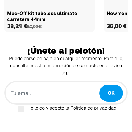
Muc-Off kit tubeless ultimate
Newmen tub
carretera 44mm
38,24 €
36,00 €
50,99 €
¡Únete al pelotón!
Puede darse de baja en cualquier momento. Para ello,
consulte nuestra información de contacto en el aviso
legal.
Tu email
OK
He leído y acepto la
Política de privacidad