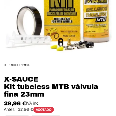
REF: #0000012884
X-SAUCE
Kit tubeless MTB válvula
fina 23mm
29,96 €
IVA inc.
Antes:
37,50 €
AGOTADO