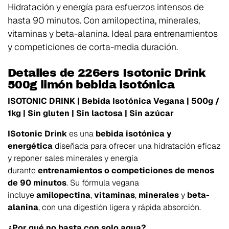
Hidratación y energía para esfuerzos intensos de
hasta 90 minutos. Con amilopectina, minerales,
vitaminas y beta-alanina. Ideal para entrenamientos
y competiciones de corta-media duración.
Detalles de 226ers Isotonic Drink
500g limón bebida isotónica
ISOTONIC DRINK | Bebida Isotónica Vegana | 500g /
1kg | Sin gluten | Sin lactosa | Sin azúcar
ISotonic Drink
es una
bebida isotónica y
energética
diseñada para ofrecer una hidratación eficaz
y reponer sales minerales y energía
durante
entrenamientos o competiciones de menos
de 90 minutos
. Su fórmula vegana
incluye
amilopectina
,
vitaminas
,
minerales
y
beta-
alanina
, con una digestión ligera y rápida absorción.
¿Por qué no basta con solo agua?