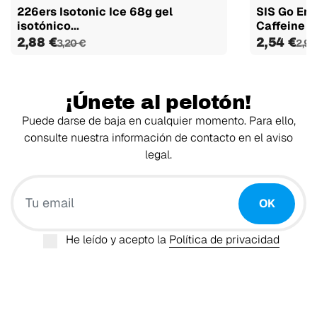
226ers Isotonic Ice 68g gel
SIS Go Ene
isotónico...
Caffeine 1 g
2,88 €
2,54 €
3,20 €
2,99
¡Únete al pelotón!
Puede darse de baja en cualquier momento. Para ello,
consulte nuestra información de contacto en el aviso
legal.
Tu email
OK
He leído y acepto la
Política de privacidad