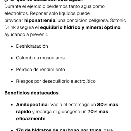
Durante el ejercicio perdemos tanto agua como
electrolitos. Reponer solo líquidos puede
provocar
hiponatremia
, una condición peligrosa. Sotonic
Drink asegura el
equilibrio hídrico y mineral óptimo
,
ayudando a prevenir:
Deshidratación
Calambres musculares
Pérdida de rendimiento
Riesgos por desequilibrio electrolítico
Beneficios destacados
:
Amilopectina
: Vacía el estómago un
80% más
rápido
y recarga el glucógeno un
70% más
eficazmente
.
17g de hidratos de carbono por toma
, para