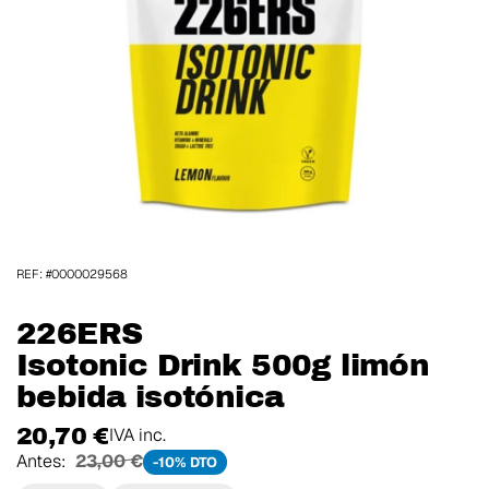
REF: #0000029568
226ERS
Isotonic Drink 500g limón
bebida isotónica
20,70 €
IVA inc.
Antes:
23,00 €
-10% DTO