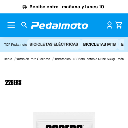
Ir al contenido
Recibe entre
mañana y lunes 10
Pr
BICICLETAS ELÉCTRICAS
BICICLETAS MTB
EQ
TOP Pedalmoto
Inicio
Nutrición Para Ciclismo
Hidratacion
226ers Isotonic Drink 500g limón be