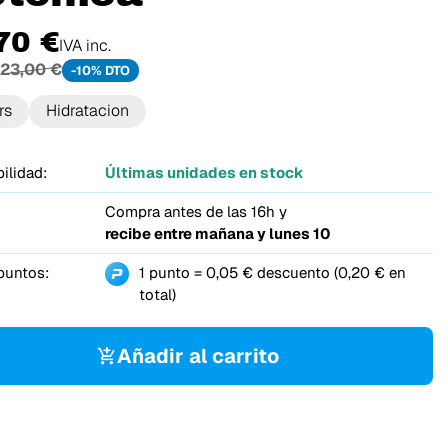
70 €
IVA inc.
23,00 €
-10% DTO
rs
Hidratacion
ilidad:
Últimas unidades en stock
Compra antes de las 16h y
recibe entre
mañana y lunes 10
puntos:
1 punto = 0,05 € descuento (0,20 € en
total)
Añadir al carrito