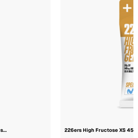
...
226ers High Fructose XS 45g G