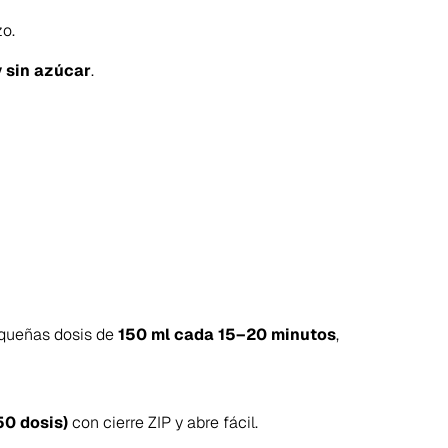
zo.
y sin azúcar
.
equeñas dosis de
150 ml cada 15–20 minutos
,
50 dosis)
con cierre ZIP y abre fácil.