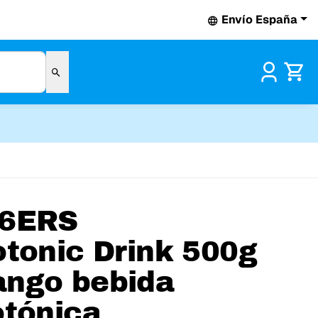
Envío España
Pr
6ERS
otonic Drink 500g
ngo bebida
otónica